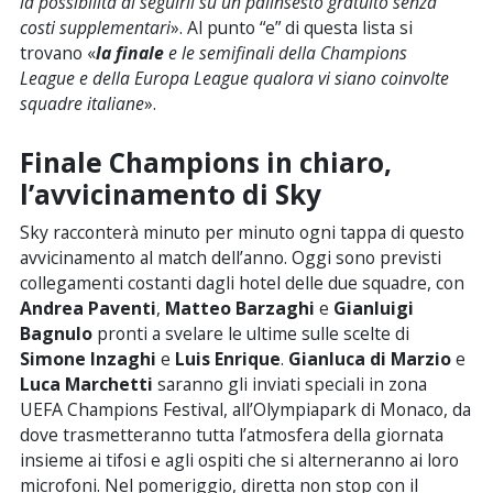
la possibilità di seguirli su un palinsesto gratuito senza
costi supplementari
». Al punto “e” di questa lista si
trovano «
la finale
e le semifinali della Champions
League e della Europa League qualora vi siano coinvolte
squadre italiane
».
Finale Champions in chiaro,
l’avvicinamento di Sky
Sky racconterà minuto per minuto ogni tappa di questo
avvicinamento al match dell’anno. Oggi sono previsti
collegamenti costanti dagli hotel delle due squadre, con
Andrea Paventi
,
Matteo Barzaghi
e
Gianluigi
Bagnulo
pronti a svelare le ultime sulle scelte di
Simone Inzaghi
e
Luis Enrique
.
Gianluca di Marzio
e
Luca Marchetti
saranno gli inviati speciali in zona
UEFA Champions Festival, all’Olympiapark di Monaco, da
dove trasmetteranno tutta l’atmosfera della giornata
insieme ai tifosi e agli ospiti che si alterneranno ai loro
microfoni. Nel pomeriggio, diretta non stop con il