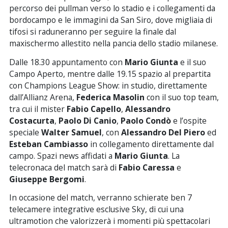
percorso dei pullman verso lo stadio e i collegamenti da
bordocampo e le immagini da San Siro, dove migliaia di
tifosi si raduneranno per seguire la finale dal
maxischermo allestito nella pancia dello stadio milanese.
Dalle 18.30 appuntamento con
Mario Giunta
e il suo
Campo Aperto, mentre dalle 19.15 spazio al prepartita
con Champions League Show: in studio, direttamente
dall’Allianz Arena,
Federica Masolin
con il suo top team,
tra cui il mister
Fabio Capello
,
Alessandro
Costacurta
,
Paolo Di Canio
,
Paolo Condò
e l’ospite
speciale
Walter Samuel
, con
Alessandro Del Piero
ed
Esteban Cambiasso
in collegamento direttamente dal
campo. Spazi news affidati a
Mario Giunta
. La
telecronaca del match sarà di
Fabio Caressa
e
Giuseppe Bergomi
.
In occasione del match, verranno schierate ben 7
telecamere integrative esclusive Sky, di cui una
ultramotion che valorizzerà i momenti più spettacolari