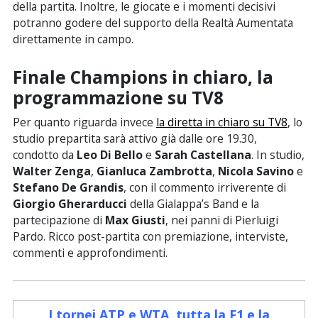
della partita. Inoltre, le giocate e i momenti decisivi
potranno godere del supporto della Realtà Aumentata
direttamente in campo.
Finale Champions in chiaro, la
programmazione su TV8
Per quanto riguarda invece
la diretta in chiaro su TV8
, lo
studio prepartita sarà attivo già dalle ore 19.30,
condotto da
Leo Di Bello
e
Sarah Castellana
. In studio,
Walter Zenga
,
Gianluca Zambrotta
,
Nicola Savino
e
Stefano De Grandis
, con il commento irriverente di
Giorgio Gherarducci
della Gialappa’s Band e la
partecipazione di
Max Giusti
, nei panni di Pierluigi
Pardo. Ricco post-partita con premiazione, interviste,
commenti e approfondimenti.
I tornei ATP e WTA, tutta la F1 e la