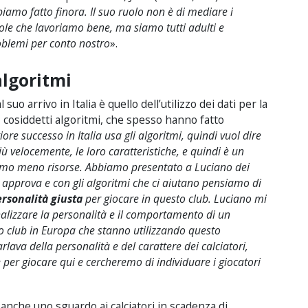
iamo fatto finora. Il suo ruolo non è di mediare i
Vuole che lavoriamo bene, ma siamo tutti adulti e
oblemi per conto nostro
».
algoritmi
uo arrivo in Italia è quello dell’utilizzo dei dati per la
. I cosiddetti algoritmi, che spesso hanno fatto
re successo in Italia usa gli algoritmi, quindi vuol dire
iù velocemente, le loro caratteristiche, e quindi è un
amo meno risorse. Abbiamo presentato a Luciano dei
approva e con gli algoritmi che ci aiutano pensiamo di
rsonalità giusta
per giocare in questo club. Luciano mi
nalizzare la personalità e il comportamento di un
no club in Europa che stanno utilizzando questo
rlava della personalità e del carattere dei calciatori,
e per giocare qui e cercheremo di individuare i giocatori
 anche uno sguardo ai calciatori in scadenza di