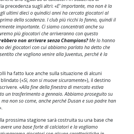
a precedenza sugli altri: «
E’ importante, ma non è la
li ultimi dieci o quindici anni ha cercato giocatori al
ima della scadenza. I club più ricchi lo fanno, quindi il
armente importante. Ci siamo concentrati anche su
avremo più giocatori che arriveranno con questo
otrebbero non arrivare senza Champions?
Me lo hanno
o dei giocatori con cui abbiamo parlato ha detto che
tito che vogliono venire alla Juventus, perché è la
i ha fatto luce anche sulla situazione di alcuni
blindato («
Sì, non si muove sicuramente
»), il destino
scrivere. «
Alla fine della finestra di mercato estiva
to un trasferimento a gennaio. Abbiamo proseguito su
, ma non so come, anche perché Dusan e suo padre han
».
lla prossima stagione sarà costruita su una base che
 avere una base forte di calciatori e la vogliamo
ggiungeremo giocatori con alcune caratteristiche in