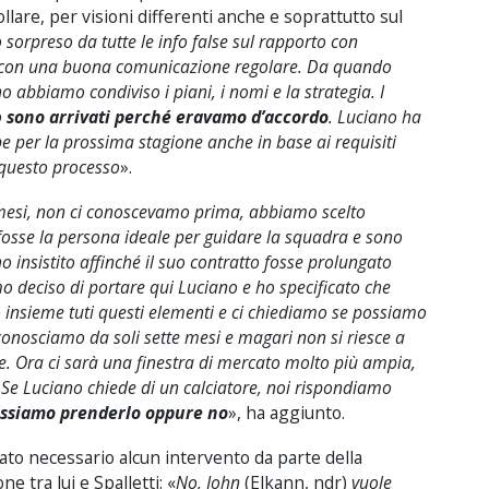
lare, per visioni differenti anche e soprattutto sul
 sorpreso da tutte le info false sul rapporto con
so, con una buona comunicazione regolare. Da quando
 abbiamo condiviso i piani, i nomi e la strategia. I
o
sono arrivati perché eravamo d’accordo
. Luciano ha
be per la prossima stagione anche in base ai requisiti
 questo processo
».
mesi, non ci conoscevamo prima, abbiamo scelto
fosse la persona ideale per guidare la squadra e sono
o insistito affinché il suo contratto fosse prolungato
o deciso di portare qui Luciano e ho specificato che
 insieme tuti questi elementi e ci chiediamo se possiamo
 conosciamo da soli sette mesi e magari non si riesce a
e. Ora ci sarà una finestra di mercato molto più ampia,
i. Se Luciano chiede di un calciatore, noi rispondiamo
possiamo prenderlo oppure no
», ha aggiunto.
ato necessario alcun intervento da parte della
e tra lui e Spalletti: «
No, John
(Elkann, ndr)
vuole