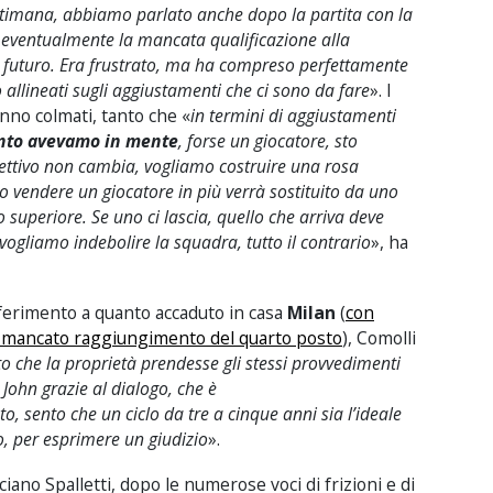
ettimana, abbiamo parlato anche dopo la partita con la
 eventualmente la mancata qualificazione alla
l futuro. Era frustrato, ma ha compreso perfettamente
 allineati sugli aggiustamenti che ci sono da fare
». I
nno colmati, tanto che «
in termini di aggiustamenti
anto avevamo in mente
, forse un giocatore, sto
biettivo non cambia, vogliamo costruire una rosa
o vendere un giocatore in più verrà sostituito da uno
lo superiore. Se uno ci lascia, quello che arriva deve
vogliamo indebolire la squadra, tutto il contrario
», ha
ferimento a quanto accaduto in casa
Milan
(
con
il mancato raggiungimento del quarto posto
), Comolli
 che la proprietà prendesse gli stessi provvedimenti
ohn grazie al dialogo, che è
 sento che un ciclo da tre a cinque anni sia l’ideale
o, per esprimere un giudizio
».
iano Spalletti, dopo le numerose voci di frizioni e di