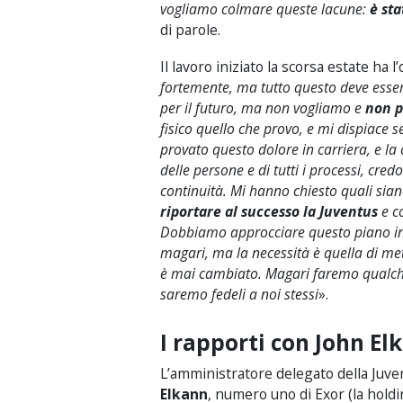
vogliamo colmare queste lacune:
è sta
di parole.
Il lavoro iniziato la scorsa estate ha l
fortemente, ma tutto questo deve esser
per il futuro, ma non vogliamo e
non p
fisico quello che provo, e mi dispiace se
provato questo dolore in carriera, e la 
delle persone e di tutti i processi, cr
continuità. Mi hanno chiesto quali sia
riportare al successo la Juventus
e co
Dobbiamo approcciare questo piano in
magari, ma la necessità è quella di met
è mai cambiato. Magari faremo qualche
saremo fedeli a noi stessi
».
I rapporti con John El
L’amministratore delegato della Juve
Elkann
, numero uno di Exor (la holdin