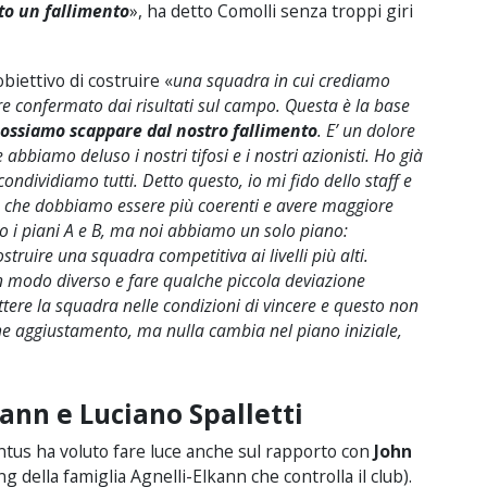
to un fallimento
», ha detto Comolli senza troppi giri
’obiettivo di costruire «
una squadra in cui crediamo
e confermato dai risultati sul campo. Questa è la base
ossiamo scappare dal nostro fallimento
. E’ un dolore
 abbiamo deluso i nostri tifosi e i nostri azionisti. Ho già
condividiamo tutti. Detto questo, io mi fido dello staff e
edo che dobbiamo essere più coerenti e avere maggiore
no i piani A e B, ma noi abbiamo un solo piano:
struire una squadra competitiva ai livelli più alti.
 modo diverso e fare qualche piccola deviazione
tere la squadra nelle condizioni di vincere e questo non
 aggiustamento, ma nulla cambia nel piano iniziale,
kann e Luciano Spalletti
ntus ha voluto fare luce anche sul rapporto con
John
g della famiglia Agnelli-Elkann che controlla il club).