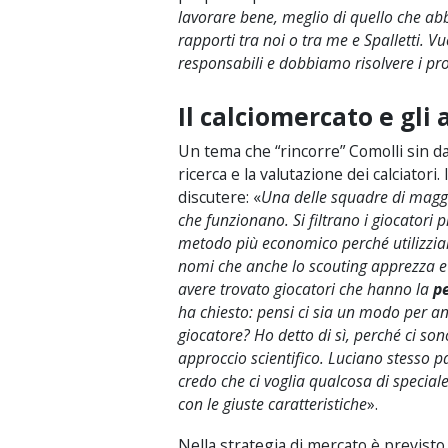
lavorare bene, meglio di quello che abb
rapporti tra noi o tra me e Spalletti. 
responsabili e dobbiamo risolvere i pr
Il calciomercato e gli 
Un tema che “rincorre” Comolli sin dal s
ricerca e la valutazione dei calciatori
discutere: «
Una delle squadre di maggio
che funzionano. Si filtrano i giocatori p
metodo più economico perché utilizzi
nomi che anche lo scouting apprezza e 
avere trovato giocatori che hanno la
pe
ha chiesto: pensi ci sia un modo per a
giocatore? Ho detto di sì, perché ci so
approccio scientifico. Luciano stesso pa
credo che ci voglia qualcosa di special
con le giuste caratteristiche
».
Nella strategia di mercato è previsto