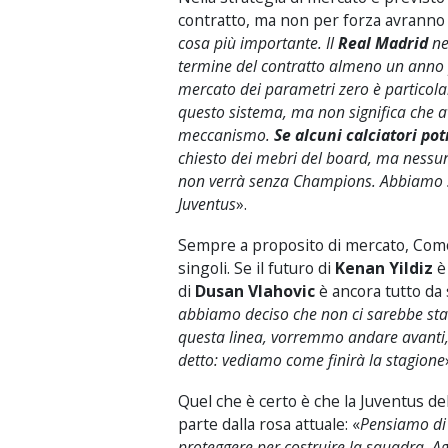
contratto, ma non per forza avranno l
cosa più importante. Il
Real Madrid
neg
termine del contratto almeno un anno pr
mercato dei parametri zero è particol
questo sistema, ma non significa che 
meccanismo.
Se alcuni calciatori p
chiesto dei mebri del board, ma nessun
non verrà senza Champions. Abbiamo sen
Juventus
».
Sempre a proposito di mercato, Comoll
singoli. Se il futuro di
Kenan Yildiz
è 
di
Dusan Vlahovic
è ancora tutto da 
abbiamo deciso che non ci sarebbe sta
questa linea, vorremmo andare avanti
detto: vediamo come finirà la stagione
Quel che è certo è che la Juventus de
parte dalla rosa attuale: «
Pensiamo
di
proteggere per costruire la squadra. A