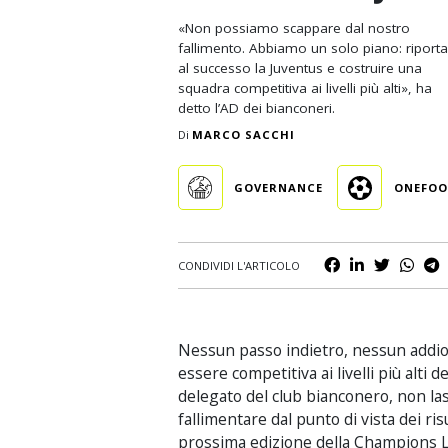
Business
«Non possiamo scappare dal nostro
fallimento. Abbiamo un solo piano: riport
Scommesse
al successo la Juventus e costruire una
squadra competitiva ai livelli più alti», ha
Casinò
detto l’AD dei bianconeri.
Di
MARCO SACCHI
GOVERNANCE
ONEFOO
CONDIVIDI L'ARTICOLO
Nessun passo indietro, nessun addio, 
essere competitiva ai livelli più alti del
delegato del club bianconero, non la
fallimentare dal punto di vista dei ris
prossima edizione della Champions Le