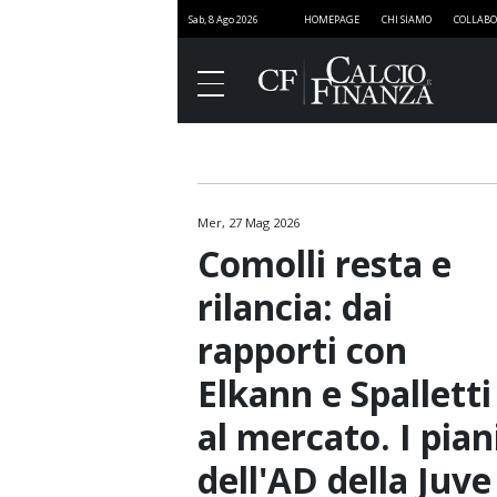
Sab, 8 Ago 2026
HOMEPAGE
CHI SIAMO
COLLABO
Mer, 27 Mag 2026
Finanza
Comolli resta e
Governance
rilancia: dai
Media
rapporti con
Stadi
Elkann e Spalletti
Marketing
al mercato. I pian
Sport e Finanza
dell'AD della Juve
SportNEXT