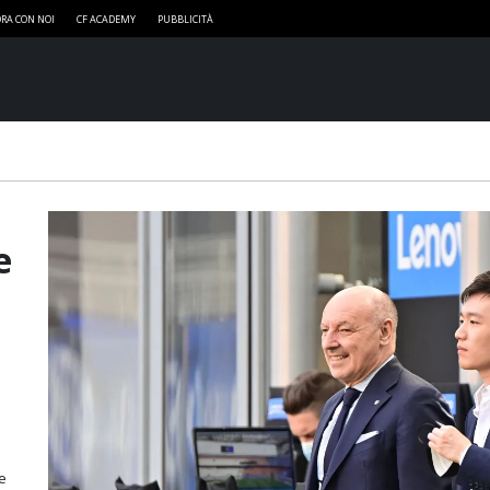
RA CON NOI
CF ACADEMY
PUBBLICITÀ
e
u
e