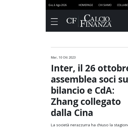
Gio, 6 Ago 2026
HOMEPAGE
CHI SIAMO
COLLABO
Mar, 10 Ott 2023
Finanza
Inter, il 26 ottobr
Governance
assemblea soci s
Media
bilancio e CdA:
Stadi
Zhang collegato
Marketing
dalla Cina
Sport e Finanza
SportNEXT
La società nerazzurra ha chiuso la stagion