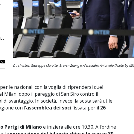
,
LL
Da sinistra: Giuseppe Marotta, Steven Zhang e Alessandro Antonello (Photo by M
per le nazionali con la voglia di riprendersi quel
el Milan, dopo il pareggio di San Siro contro il
di svantaggio. In società, invece, la sosta sarà utile
agione con l
‘assemblea dei soci
fissata per il
26
o Parigi di Milano
e inizierà alle ore 10.30. All’ordine
è l’
approvazione del bilancio chiuso lo scorso 30