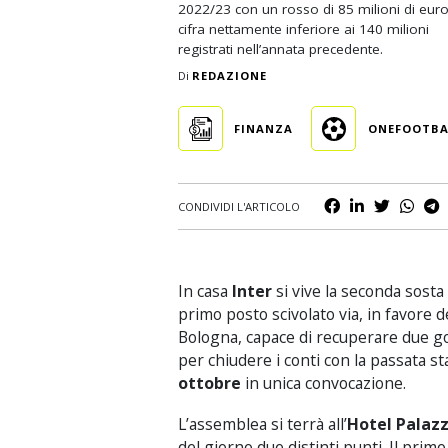
2022/23 con un rosso di 85 milioni di euro
Business
cifra nettamente inferiore ai 140 milioni
registrati nell’annata precedente.
Scommesse
Di
REDAZIONE
Casinò
FINANZA
ONEFOOTBA
CONDIVIDI L'ARTICOLO
In casa
Inter
si vive la seconda sosta 
primo posto scivolato via, in favore d
Bologna, capace di recuperare due gol 
per chiudere i conti con la passata st
ottobre
in unica convocazione.
L’assemblea si terrà all’
Hotel Palazz
del giorno due distinti punti. Il primo 