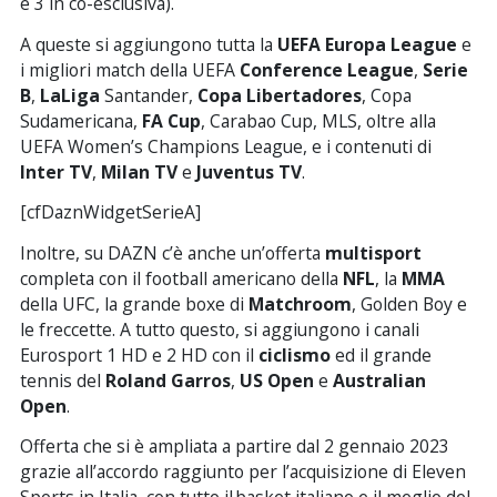
e 3 in co-esclusiva).
A queste si aggiungono tutta la
UEFA
Europa
League
e
i migliori match della UEFA
Conference
League
,
Serie
B
,
LaLiga
Santander,
Copa
Libertadores
, Copa
Sudamericana,
FA
Cup
, Carabao Cup, MLS, oltre alla
UEFA Women’s Champions League, e i contenuti di
Inter
TV
,
Milan
TV
e
Juventus
TV
.
[cfDaznWidgetSerieA]
Inoltre, su DAZN c’è anche un’offerta
multisport
completa con il football americano della
NFL
, la
MMA
della UFC, la grande boxe di
Matchroom
, Golden Boy e
le freccette. A tutto questo, si aggiungono i canali
Eurosport 1 HD e 2 HD con il
ciclismo
ed il grande
tennis del
Roland
Garros
,
US
Open
e
Australian
Open
.
Offerta che si è ampliata a partire dal 2 gennaio 2023
grazie all’accordo raggiunto per l’acquisizione di Eleven