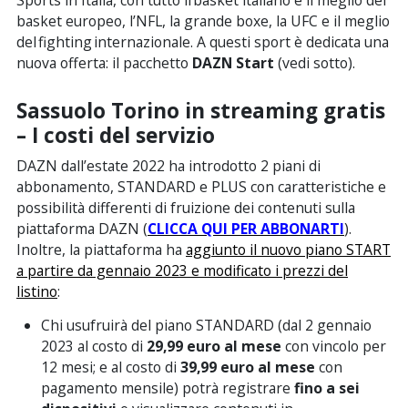
Sports in Italia, con tutto il basket italiano e il meglio del
basket europeo, l’NFL, la grande boxe, la UFC e il meglio
del fighting internazionale. A questi sport è dedicata una
nuova offerta: il pacchetto
DAZN Start
(vedi sotto).
Sassuolo Torino in streaming gratis
– I costi del servizio
DAZN dall’estate 2022 ha introdotto 2 piani di
abbonamento, STANDARD e PLUS con caratteristiche e
possibilità differenti di fruizione dei contenuti sulla
piattaforma DAZN (
CLICCA QUI PER ABBONARTI
).
Inoltre, la piattaforma ha
aggiunto il nuovo piano START
a partire da gennaio 2023 e modificato i prezzi del
listino
:
Chi usufruirà del piano STANDARD (dal 2 gennaio
2023 al costo di
29,99 euro al mese
con vincolo per
12 mesi; e al costo di
39,99 euro al mese
con
pagamento mensile) potrà registrare
fino a sei