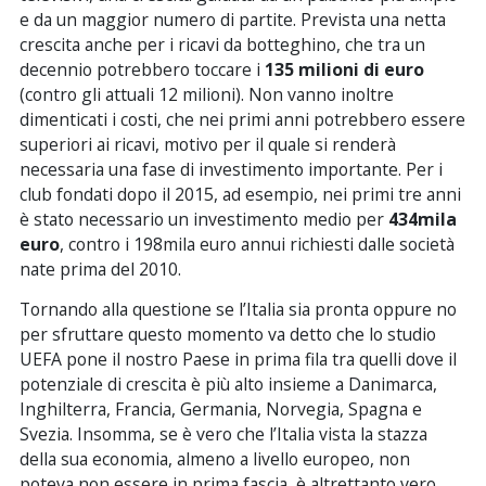
e da un maggior numero di partite. Prevista una netta
crescita anche per i ricavi da botteghino, che tra un
decennio potrebbero toccare i
135 milioni di euro
(contro gli attuali 12 milioni). Non vanno inoltre
dimenticati i costi, che nei primi anni potrebbero essere
superiori ai ricavi, motivo per il quale si renderà
necessaria una fase di investimento importante. Per i
club fondati dopo il 2015, ad esempio, nei primi tre anni
è stato necessario un investimento medio per
434mila
euro
, contro i 198mila euro annui richiesti dalle società
nate prima del 2010.
Tornando alla questione se l’Italia sia pronta oppure no
per sfruttare questo momento va detto che lo studio
UEFA pone il nostro Paese in prima fila tra quelli dove il
potenziale di crescita è più alto insieme a Danimarca,
Inghilterra, Francia, Germania, Norvegia, Spagna e
Svezia. Insomma, se è vero che l’Italia vista la stazza
della sua economia, almeno a livello europeo, non
poteva non essere in prima fascia, è altrettanto vero