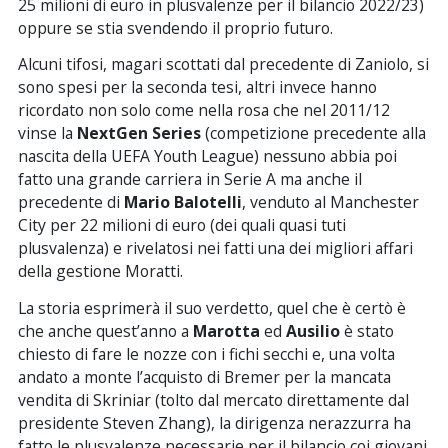
25 milioni di euro in plusvalenze per il bilancio 2022/23)
oppure se stia svendendo il proprio futuro.
Alcuni tifosi, magari scottati dal precedente di Zaniolo, si
sono spesi per la seconda tesi, altri invece hanno
ricordato non solo come nella rosa che nel 2011/12
vinse la
NextGen Series
(competizione precedente alla
nascita della UEFA Youth League) nessuno abbia poi
fatto una grande carriera in Serie A ma anche il
precedente di
Mario Balotelli
, venduto al Manchester
City per 22 milioni di euro (dei quali quasi tuti
plusvalenza) e rivelatosi nei fatti una dei migliori affari
della gestione Moratti.
La storia esprimerà il suo verdetto, quel che è certò è
che anche quest’anno a
Marotta
ed
Ausilio
è stato
chiesto di fare le nozze con i fichi secchi e, una volta
andato a monte l’acquisto di Bremer per la mancata
vendita di Skriniar (tolto dal mercato direttamente dal
presidente Steven Zhang), la dirigenza nerazzurra ha
fatto le plusvalenze necessarie per il bilancio coi giovani.