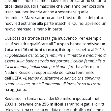
sottolinea inoltre come i nuovi fan non saranno soltanto
tifosi della squadra maschile che verranno per così dire
trascinati per inerzia anche a sostenere quella
femminile. Ma vi saranno anche tifosi o tifose del tutto
nuovi ed estranei alla parte maschile. Quindi aprendo un
nuovo mercato, almeno in parte
Qualcosa d’altronde si sta già muovendo. Per esempio,
le 16 squadre qualificate all’Europeo hanno condiviso
un
totale di 16 milioni di euro
, il doppio rispetto al 2017.
«
Il potenziale del calcio femminile è illimitato e crediamo di
essere sulla buona strada per portare il calcio femminile a
livelli inimmaginabili solo pochi anni fa
», ha affermato
Nadine Kessler, responsabile del calcio femminile
dell’UEFA. «
È tempo di sfruttare lo slancio che abbiamo
creato insieme, ora è il momento di investire su di esso
»,
ha aggiunto.
Restando in tema ricavi, dei 686 milioni ipotizzati nel
2033 si prevede che
256 milioni
saranno legati ai diritti
televisivi, una crescita guidata da un pubblico più ampio