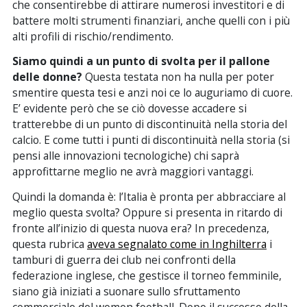
che consentirebbe di attirare numerosi investitori e di
battere molti strumenti finanziari, anche quelli con i più
alti profili di rischio/rendimento.
Siamo quindi a un punto di svolta per il pallone
delle donne?
Questa testata non ha nulla per poter
smentire questa tesi e anzi noi ce lo auguriamo di cuore.
E’ evidente però che se ciò dovesse accadere si
tratterebbe di un punto di discontinuità nella storia del
calcio. E come tutti i punti di discontinuità nella storia (si
pensi alle innovazioni tecnologiche) chi saprà
approfittarne meglio ne avrà maggiori vantaggi.
Quindi la domanda è: l’Italia è pronta per abbracciare al
meglio questa svolta? Oppure si presenta in ritardo di
fronte all’inizio di questa nuova era? In precedenza,
questa rubrica
aveva segnalato come in Inghilterra
i
tamburi di guerra dei club nei confronti della
federazione inglese, che gestisce il torneo femminile,
siano già iniziati a suonare sullo sfruttamento
commerciale del women football. Dopo il successo della