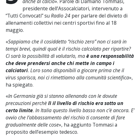
anche al calcio
». Parole di Damiano Tommasi,
presidente dell’Assocalciatori, intervenuto a
“Tutti Convocati” su
Radio 24
per parlare del divieto di
allenamenti collettivi nei centri sportivi fino al 18
maggio.
«
Sappiamo che il cosiddetto “rischio zero” non ci sarà in
tempi brevi, quindi qual è il rischio calcolato per ripartire?
Ci sarà la possibilità di valutarlo, ma
è una responsabilità
che deve prendersi anche chi mette in campo i
calciatori
. Loro sono disponibili a giocare prima che il
virus sparisca, noi ci rimettiamo alla comunità scientifica
»,
ha spiegato.
«
In Germania già si stanno allenando con le dovute
precauzioni perchè
lì il livello di rischio era sotto un
certo limite
. In Italia questo livello basso non c’è ancora. E’
ovvio che l’abbassamento del rischio ti consente di fare
gradualmente delle cose
», ha aggiunto Tommasi a
proposito dell’esempio tedesco.