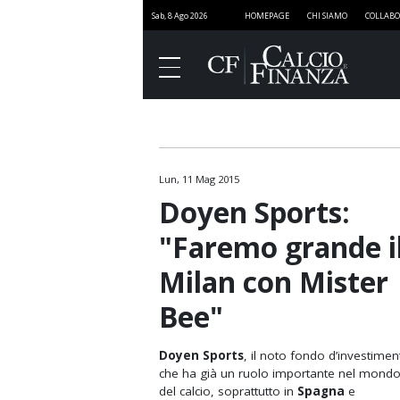
Sab, 8 Ago 2026
HOMEPAGE
CHI SIAMO
COLLABO
Lun, 11 Mag 2015
Finanza
Doyen Sports:
Governance
"Faremo grande i
Media
Milan con Mister
Stadi
Bee"
Marketing
Sport e Finanza
Doyen Sports
, il noto fondo d’investimen
che ha già un ruolo importante nel mond
SportNEXT
del calcio, soprattutto in
Spagna
e