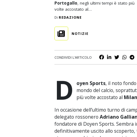
Portogallo
, negli ultimi tempi è stato più
Business
volte accostato al…
Scommesse
Di
REDAZIONE
Casinò
NOTIZIE
CONDIVIDI L'ARTICOLO
D
oyen Sports
, il noto fond
mondo del calcio, soprattut
più volte accostato al
Mila
In occasione dell’ultimo turno di camp
delegato rossonero
Adriano Gallian
fondatore di Doyen Sports. Sembra in
definitivamente uscito allo scoperto