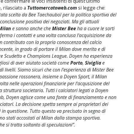
 e confermare le voci insistenti di quest’ultimo
 rilasciato a
Tuttomercatoweb.com
si legge che:
tata scelta da Bee Taechaubol per la politica sportiva del
conclusione positiva dei negoziati. Ma gli attuali
Milan
e sanno anche che
Mister Bee
ha a cuore le sorti
nferma i contatti e una volta conclusa l’acquisizione da
n contributo con la propria conoscenza del calcio
ente, in grado di portare il Milan dove merita e di
are Scudetto e Champions League. Doyen ha esperienza
liosi di aver aiutato società come
Porto
,
Siviglia
e
 livelli. Siamo sicuri che con l’esperienza di Mister Bee
a passione rossonera, insieme a Doyen Sport, il Milan
lta nelle operazioni finanziarie per l’acqusizione del
struttura societaria. Tutti i calciatori legati a Doyen
 club, Doyen agisce come una fonte di finanziamento e non
lciatori. La decisione spetta sempre ai proprietari dei
ori in questione. Tutto questo va precisato in segno di
no stati accostati al Milan dalla stampa sportiva.
he si tratta soltanto di speculazioni”.