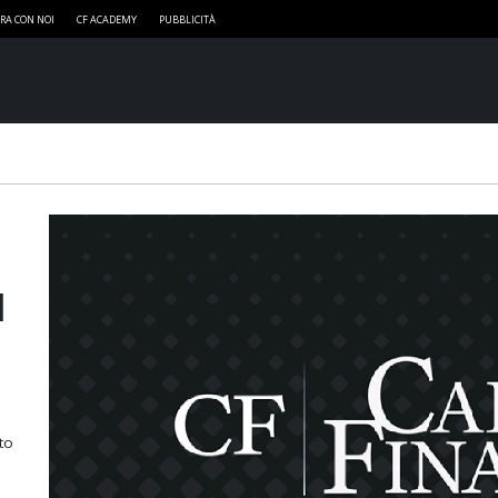
RA CON NOI
CF ACADEMY
PUBBLICITÀ
l
to
o