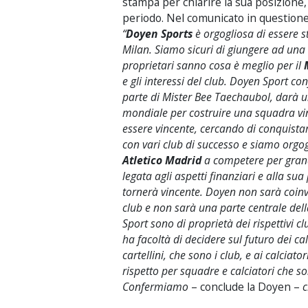
stampa per chiarire la sua posizione,
periodo. Nel comunicato in questione,
“
Doyen Sports
è orgogliosa di essere s
Milan. Siamo sicuri di giungere ad una 
proprietari sanno cosa è meglio per il
e gli interessi del club. Doyen Sport co
parte di Mister Bee Taechaubol, darà u
mondiale per costruire una squadra vinc
essere vincente, cercando di conquist
con vari club di successo e siamo orgog
Atletico Madrid
a competere per grandi
legata agli aspetti finanziari e alla su
tornerà vincente. Doyen non sarà coinvo
club e non sarà una parte centrale della 
Sport sono di proprietà dei rispettivi
ha facoltà di decidere sul futuro dei ca
cartellini, che sono i club, e ai calciat
rispetto per squadre e calciatori che so
Confermiamo
– conclude la Doyen –
c