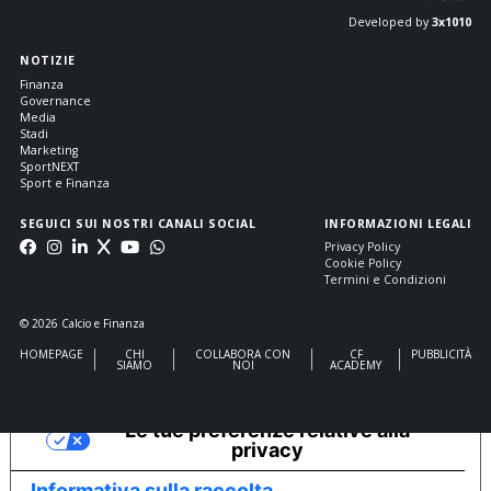
Developed by
3x1010
NOTIZIE
Finanza
Governance
Media
Stadi
Marketing
SportNEXT
Sport e Finanza
SEGUICI SUI NOSTRI CANALI SOCIAL
INFORMAZIONI LEGALI
Privacy Policy
Cookie Policy
Termini e Condizioni
© 2026 Calcio e Finanza
HOMEPAGE
CHI
COLLABORA CON
CF
PUBBLICITÀ
SIAMO
NOI
ACADEMY
Le tue preferenze relative alla
privacy
Informativa sulla raccolta