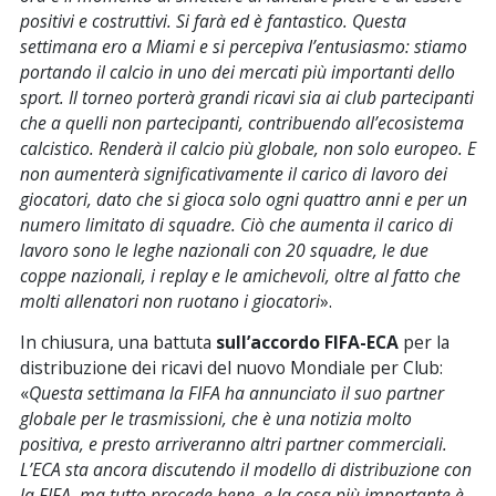
positivi e costruttivi. Si farà ed è fantastico. Questa
settimana ero a Miami e si percepiva l’entusiasmo: stiamo
portando il calcio in uno dei mercati più importanti dello
sport. Il torneo porterà grandi ricavi sia ai club partecipanti
che a quelli non partecipanti, contribuendo all’ecosistema
calcistico. Renderà il calcio più globale, non solo europeo. E
non aumenterà significativamente il carico di lavoro dei
giocatori, dato che si gioca solo ogni quattro anni e per un
numero limitato di squadre. Ciò che aumenta il carico di
lavoro sono le leghe nazionali con 20 squadre, le due
coppe nazionali, i replay e le amichevoli, oltre al fatto che
molti allenatori non ruotano i giocatori
».
In chiusura, una battuta
sull’accordo FIFA-ECA
per la
distribuzione dei ricavi del nuovo Mondiale per Club:
«
Questa settimana la FIFA ha annunciato il suo partner
globale per le trasmissioni, che è una notizia molto
positiva, e presto arriveranno altri partner commerciali.
L’ECA sta ancora discutendo il modello di distribuzione con
la FIFA, ma tutto procede bene, e la cosa più importante è