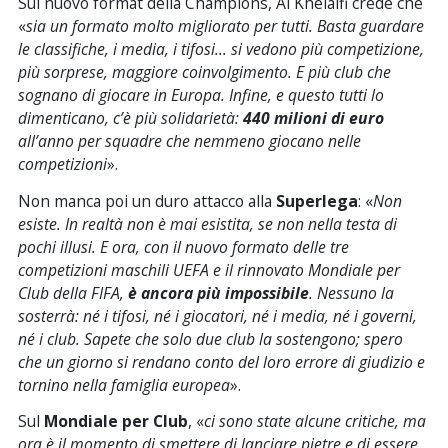
Sul nuovo format della Champions, Al Khelaifi crede che
«
sia un formato molto migliorato per tutti. Basta guardare
le classifiche, i media, i tifosi… si vedono più competizione,
più sorprese, maggiore coinvolgimento. E più club che
sognano di giocare in Europa. Infine, e questo tutti lo
dimenticano, c’è più solidarietà:
440 milioni di euro
all’anno per squadre che nemmeno giocano nelle
competizioni
».
Non manca poi un duro attacco alla
Superlega
: «
Non
esiste. In realtà non è mai esistita, se non nella testa di
pochi illusi. E ora, con il nuovo formato delle tre
competizioni maschili UEFA e il rinnovato Mondiale per
Club della FIFA,
è ancora più impossibile
. Nessuno la
sosterrà: né i tifosi, né i giocatori, né i media, né i governi,
né i club. Sapete che solo due club la sostengono; spero
che un giorno si rendano conto del loro errore di giudizio e
tornino nella famiglia europea
».
Sul
Mondiale per Club
, «
ci sono state alcune critiche, ma
ora è il momento di smettere di lanciare pietre e di essere