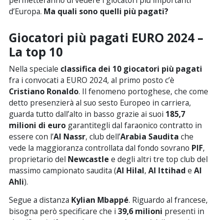
permetteranno di vedere i giocatori più importanti
d’Europa.
Ma quali sono quelli più pagati?
Giocatori più pagati EURO 2024 –
La top 10
Nella speciale
classifica dei 10 giocatori più pagati
fra i convocati a EURO 2024, al primo posto c’è
Cristiano Ronaldo
. Il fenomeno portoghese, che come
detto presenzierà al suo sesto Europeo in carriera,
guarda tutto dall’alto in basso grazie ai suoi
185,7
milioni di euro
garantitegli dal faraonico contratto in
essere con l’
Al Nassr
, club dell’
Arabia Saudita
che
vede la maggioranza controllata dal fondo sovrano
PIF
,
proprietario del
Newcastle
e degli altri tre top club del
massimo campionato saudita (
Al Hilal
,
Al Ittihad
e
Al
Ahli
).
Segue a distanza
Kylian Mbappé
. Riguardo al francese,
bisogna però specificare che i
39,6 milioni
presenti in