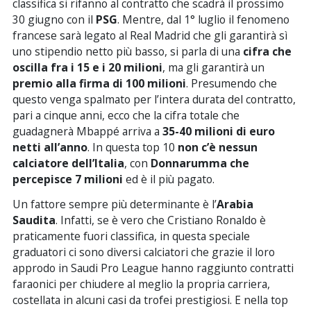
classifica si rifanno al contratto che scadrà il prossimo
30 giugno con il
PSG
. Mentre, dal 1° luglio il fenomeno
francese sarà legato al Real Madrid che gli garantirà sì
uno stipendio netto più basso, si parla di una
cifra che
oscilla fra i 15 e i 20 milioni
, ma gli garantirà un
premio alla firma di 100 milioni
. Presumendo che
questo venga spalmato per l’intera durata del contratto,
pari a cinque anni, ecco che la cifra totale che
guadagnerà Mbappé arriva a
35-40 milioni di euro
netti all’anno
. In questa top 10
non c’è nessun
calciatore dell’Italia
, con
Donnarumma che
percepisce 7 milioni
ed è il più pagato.
Un fattore sempre più determinante è l’
Arabia
Saudita
. Infatti, se è vero che Cristiano Ronaldo è
praticamente fuori classifica, in questa speciale
graduatori ci sono diversi calciatori che grazie il loro
approdo in Saudi Pro League hanno raggiunto contratti
faraonici per chiudere al meglio la propria carriera,
costellata in alcuni casi da trofei prestigiosi. E nella top