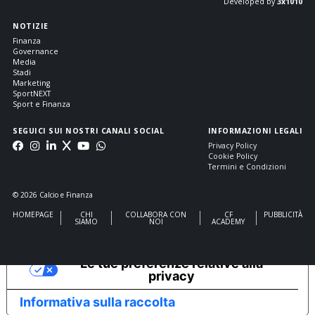
Developed by
3x1010
NOTIZIE
Finanza
Governance
Media
Stadi
Marketing
SportNEXT
Sport e Finanza
SEGUICI SUI NOSTRI CANALI SOCIAL
INFORMAZIONI LEGALI
Privacy Policy
Cookie Policy
Termini e Condizioni
© 2026 Calcio e Finanza
HOMEPAGE
CHI
COLLABORA CON
CF
PUBBLICITÀ
SIAMO
NOI
ACADEMY
Le tue preferenze relative alla
privacy
Informativa sulla raccolta