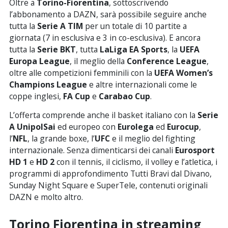
Oltre a
Torino-Fiorentina
, sottoscrivendo
l’abbonamento a DAZN, sarà possibile seguire anche
tutta la
Serie A TIM
per un totale di 10 partite a
giornata (7 in esclusiva e 3 in co-esclusiva). E ancora
tutta la
Serie BKT
, tutta
LaLiga EA Sports
, la
UEFA
Europa League
, il meglio della
Conference League
,
oltre alle competizioni femminili con la
UEFA Women’s
Champions League
e altre internazionali come le
coppe inglesi,
FA Cup
e
Carabao Cup
.
L’offerta comprende anche il basket italiano con la
Serie
A UnipolSai
ed europeo con
Eurolega
ed
Eurocup
,
l’
NFL
, la grande boxe, l’
UFC
e il meglio del fighting
internazionale. Senza dimenticarsi dei canali
Eurosport
HD 1
e
HD 2
con il tennis, il ciclismo, il volley e l’atletica, i
programmi di approfondimento Tutti Bravi dal Divano,
Sunday Night Square e SuperTele, contenuti originali
DAZN e molto altro.
Torino Fiorentina in streaming