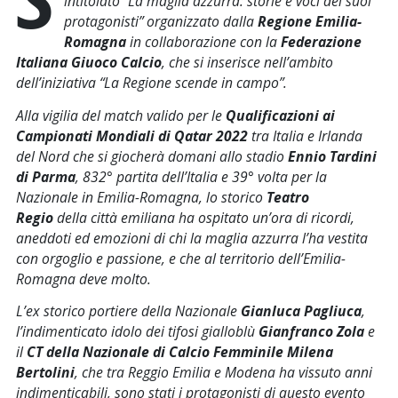
intitolato
“La maglia azzurra: storie e voci dei suoi
protagonisti”
organizzato dalla
Regione Emilia-
Romagna
in collaborazione con la
Federazione
Italiana Giuoco Calcio
, che si inserisce nell’ambito
dell’iniziativa
“La Regione scende in campo”.
Alla vigilia del match valido per le
Qualificazioni ai
Campionati Mondiali di Qatar 2022
tra Italia e Irlanda
del Nord che si giocherà domani allo stadio
Ennio Tardini
di Parma
, 832° partita dell’Italia e 39° volta per la
Nazionale in Emilia-Romagna, lo storico
Teatro
Regio
della città emiliana ha ospitato un’ora di ricordi,
aneddoti ed emozioni di chi la maglia azzurra l’ha vestita
con orgoglio e passione, e che al territorio dell’Emilia-
Romagna deve molto.
L’ex storico portiere della Nazionale
Gianluca Pagliuca
,
l’indimenticato idolo dei tifosi gialloblù
Gianfranco Zola
e
il
CT della Nazionale di Calcio Femminile Milena
Bertolini
, che tra Reggio Emilia e Modena ha vissuto anni
indimenticabili, sono stati i protagonisti di questo evento