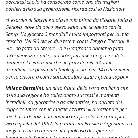
parentesi che lo ha consacrato come uno dei migliori
portieri della sua generazione, ricorda così la Nazionale.
«L’esordio di Sacchi è stata la mia prima da titolare, fatta a
Genova, dove da poco avevo vinto uno scudetto con la
Samp. Ho giocato 3 mondiali molto importanti per la mia
crescita. Nel ‘90 avevo due totem come Zenga e Tacconi, il
‘94 l’ho fatto da titolare. Io e Gianfranco abbiamo fatto
un’esperienza simile, con un’espulsione con gioie e dolori
immensi. Le emozioni che ho provato nel ‘94 sono
incredibili. Se penso alla finale giocata nel ‘94 a Pasadena
penso ancora a come sarebbe stato alzare quella coppa
».
Milena Bertolini
, un altro frutto della terra emiliana che
nella sua regione ha collezionato successi e momenti
incredibili da giocatrice e da allenatrice, ha parlato del
rapporto unico con la maglia Azzurra:
«La Nazionale per
me il ricordo inizia da quando ero piccola. Il ricordo più
vivo è quello del 1982, la partita con Brasile e Argentina. La
maglia azzurra rappresenta qualcosa di superiore.
Rappresenta l’unione, la patria, che sono valori importanti