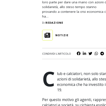
loro parte per dare una mano con azioni d
Business
solidarietà, allo steso tempo stanno
provando a contenere la crisi economica 
Scommesse
ha…
Casinò
Di
REDAZIONE
NOTIZIE
CONDIVIDI L'ARTICOLO
C
lub e calciatori, non solo s
azioni di solidarietà, allo s
economica che ha investito i
19.
Per questo motivo gli agenti, rappres
calciatori e società, su richiesta esplic