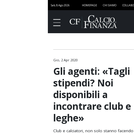
Sab, 8 Ago 2026
HOMEPAGE
CHI SIAMO
COLLABO
Gio, 2 Apr 2020
Finanza
Gli agenti: «Tagli
Governance
stipendi? Noi
Media
disponibili a
Stadi
incontrare club e
Marketing
leghe»
Sport e Finanza
SportNEXT
Club e calciatori, non solo stanno facendo