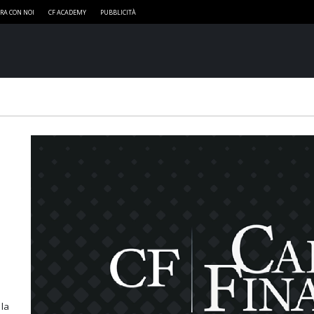
RA CON NOI
CF ACADEMY
PUBBLICITÀ
 la