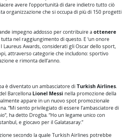
iacere avere
l’opportunità
di dare indietro
tutto ciò
ta organizzazione
che si occupa di
più di 150
progetti
ande impegno
addosso
per contribuire a
ottenere
tutta
nel
raggiungimento di questo
.
E ‘
un onore
.
I
Laureus
Awards
,
considerati
gli Oscar
dello sport
,
ppi
, attraverso
categorie
che includono
:
sportivo
azione
e
rimonta
dell’anno
.
ba
è diventato un
ambasciatore di
Turkish Airlines
.
 del
Barcellona
Lionel
Messi
nella promozione
della
ualmente
appare in
un nuovo spot
promozionale
ana
.
“Mi
sento privilegiato
di essere
l’ambasciatore
di
io
“, ha detto
Drogba
.
“Ho
un legame
unico con
stanbul
, e
giocavo
per il
Galatasaray
.”
azione secondo la quale
Turkish
Airlines
potrebbe