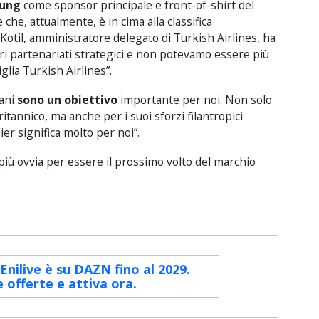
ung
come sponsor
principale e
front
-of-shirt del
e
che, attualmente, è
in cima alla
classifica
Kotil
,
amministratore delegato di
Turkish Airlines
,
ha
ri
partenariati strategici
e non
potevamo
essere più
glia
Turkish Airlines”
.
ani
sono
un obiettivo
importante
per noi
.
Non
solo
ritannico
,
ma
anche
per
i suoi sforzi
filantropici
ier
significa
molto per noi”
.
 più ovvia
per
essere il prossimo
volto del marchio
 Enilive è su DAZN fino al 2029.
e offerte e attiva ora.