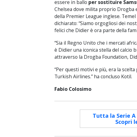
essere
in ballo
per sostituire
Sams
Chelsea
dove milita proprio
Drogba 
della
Premier League inglese
.
Temel
dichiarato
:
“
Siamo orgogliosi
dei nost
felici che
Didier
è
ora
parte della fami
“Sia
il Regno Unito che
i
mercati afric
è
Didier
una
iconica
stella del calcio
b
attraverso la
Drogba
Foundation,
Did
“
Per
questi motivi e
più
,
era
la scelta
Turkish Airlines
.” ha concluso Kotil.
Fabio Colosimo
Tutta la Serie A
Scopri l