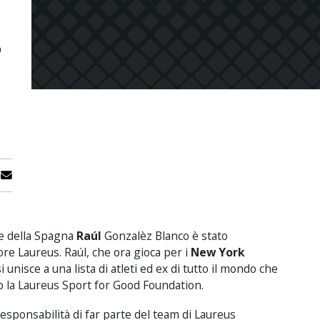
a
e
del
la Spagna
Raúl
Gonzalèz Blanco
è stato
ore
Laureus
.
Raúl
,
che ora gioca
per
i
New
York
si unisce a una
lista
di atleti
ed ex
di tutto il mondo
che
o
la
Laureus
Sport for
Good Foundation
.
responsabilità di
far parte
del team di
Laureus