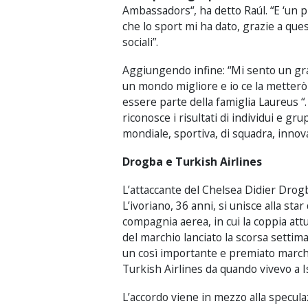
Ambassadors
“, ha detto
Raúl
.
“E ‘
un p
che lo sport
mi ha dato
,
grazie a
ques
sociali”.
Aggiungendo infine: “Mi sento
un
gr
un mondo migliore
e
io
ce la
metterò
essere
parte della famiglia
Laureus
“
riconosce
i risultati di
individui e gru
mondiale
,
sportiva
,
di squadra
,
innov
Drogba e Turkish Airlines
L’attaccante del Chelsea
Didier
Drog
L’
ivoriano,
36 anni
,
si unisce
alla star
compagnia aerea
, in cui
la coppia
att
del
marchio
lanciato
la scorsa settim
un
così importante e
premiato
march
Turkish Airlines da
quando vivevo
a
I
L’accordo
viene in mezzo
al
la specul