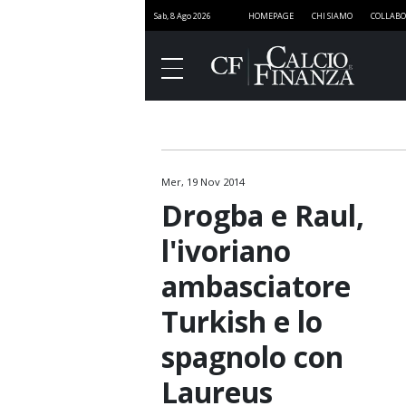
Sab, 8 Ago 2026
HOMEPAGE
CHI SIAMO
COLLABO
Mer, 19 Nov 2014
Finanza
Drogba e Raul,
Governance
l'ivoriano
Media
ambasciatore
Stadi
Turkish e lo
Marketing
spagnolo con
Sport e Finanza
Laureus
SportNEXT