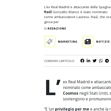
Business
L’ex
Real Madrid e attaccante
del
la Spagna
Raúl
Gonzalèz Blanco
è stato nominato
Scommesse
come ambasciatore
Laureus
.
Raúl
,
che or
gioca
per
Casinò
Di
REDAZIONE
MARKETING
NOTIZIE
CONDIVIDI L'ARTICOLO
L’
ex
Real Madrid e attaccant
nominato
come ambasciat
Cosmos
negli Stati Uniti
,
sostengono
e
promuovon
“E ‘un
privilegio
per me
e
anche
la 