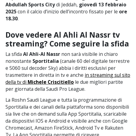
Abdullah Sports City
di Jeddah
,
giovedì 13 febbraio
2025
con il calcio d’inizio dell’incontro fissato per le
ore
18.30
.
Dove vedere Al Ahli Al Nassr tv
streaming?
Come seguire la sfida
La sfida
Al Ahli-Al Nassr
non sarà visibile in chiaro
nonostante
Sportitalia
(canale 60 del digitale terrestre
e 5060 sul decoder Sky) abbia i diritti esclusivi per
trasmettere in diretta in tv e anche
in streaming sul sito
della tv di
Michele Criscitiello
le due migliori partite
per giornata della Saudi Pro League.
La Roshn Saudi League e tutta la programmazione di
Sportitalia e dei canali della piattaforma sono disponibili
sia live che on demand sulla App Sportitalia, scaricabile
da dispositivi IOS e Android e visibile anche con Google
Chromecast, Amazon FireStick, Android Tv e Rakuten
Tv. La App Sportitalia permette di ricevere