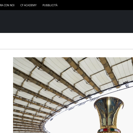
RA CON NOI
CF ACADEMY
PUBBLICITÀ
a
i