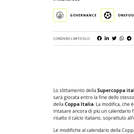
Business
GOVERNANCE
ONEFOO
Scommesse
Casinò
CONDIVIDI L'ARTICOLO
Lo slittamento della
Supercoppa ita
sarà giocata entro la fine dello stes
della
Coppa Italia
. La modifica, che 
intasare ancora di più un calendario f
risalto il calcio italiano, soprattuto all
Le modifiche al calendario della Coppa