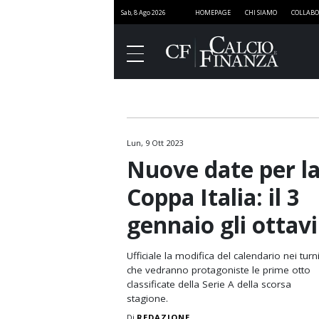
Sab, 8 Ago 2026
HOMEPAGE
CHI SIAMO
COLLABO
Lun, 9 Ott 2023
Finanza
Nuove date per l
Governance
Coppa Italia: il 3
Media
gennaio gli ottavi
Stadi
Marketing
Ufficiale la modifica del calendario nei turn
che vedranno protagoniste le prime otto
Sport e Finanza
classificate della Serie A della scorsa
stagione.
SportNEXT
Di
REDAZIONE