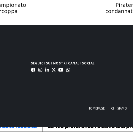
campionato
Pirater
ercoppa
condannato
SEGUICI SUI NOSTRI CANALI SOCIAL
HOMEPAGE
CHI SIAMO
 sulla raccolta
Le tue preferenze relative alla p