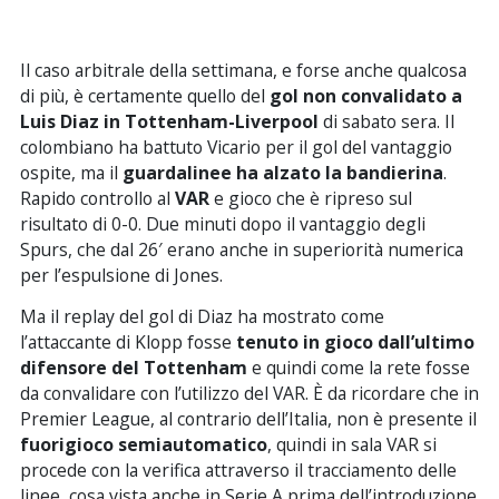
Il caso arbitrale della settimana, e forse anche qualcosa
di più, è certamente quello del
gol non convalidato a
Luis Diaz in Tottenham-Liverpool
di sabato sera. Il
colombiano ha battuto Vicario per il gol del vantaggio
ospite, ma il
guardalinee ha alzato la bandierina
.
Rapido controllo al
VAR
e gioco che è ripreso sul
risultato di 0-0. Due minuti dopo il vantaggio degli
Spurs, che dal 26′ erano anche in superiorità numerica
per l’espulsione di Jones.
Ma il replay del gol di Diaz ha mostrato come
l’attaccante di Klopp fosse
tenuto in gioco dall’ultimo
difensore del Tottenham
e quindi come la rete fosse
da convalidare con l’utilizzo del VAR. È da ricordare che in
Premier League, al contrario dell’Italia, non è presente il
fuorigioco semiautomatico
, quindi in sala VAR si
procede con la verifica attraverso il tracciamento delle
linee, cosa vista anche in Serie A prima dell’introduzione