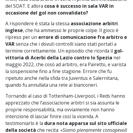
del SOAT. E allora
cosa è successo in sala VAR in
occasione del gol non convalidato?
A rispondere è stata la stessa
associazione arbitri
inglese
, che ha ammesso le proprie colpe. Il gioco è
ripreso per un
errore di comunicazione fra arbitro e
VAR
senza che i dovuti controlli siano stati portati a
termine correttamente. Un episodio che ricorda il
gol-
vittoria di Acerbi della Lazio contro lo Spezia
nel
maggio 2022, che cosò ad arbitro, era Pairetto, e varista
la sospensione fino a fine stagione. Errore che fu
ripetuto anche nella sfida tra Juventus e Salernitana,
quando fu annullata una rete ai bianconeri.
Tornando al caso di Tottenham-Liverpool, i Reds hanno
apprezzato che l’associazione arbitri si sia assunta le
proprie responsabilità, ma ovviamente non hanno
intenzione di lasciar finire così la vicenda. A
testimoniarlo è la
dura nota apparsa sul sito ufficiale
della società
che recita: «
Siamo pienamente consapevoli