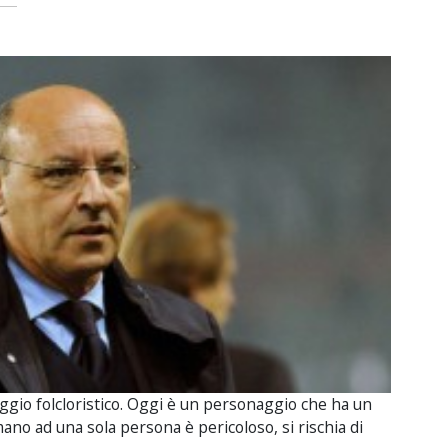
ggio folcloristico. Oggi è un personaggio che ha un
ano ad una sola persona è pericoloso, si rischia di