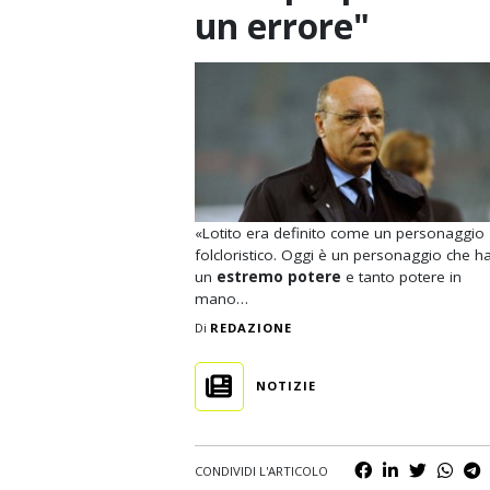
un errore"
Business
Scommesse
Casinò
«Lotito era definito come un personaggio
folcloristico. Oggi è un personaggio che h
un
estremo potere
e tanto potere in
mano…
Di
REDAZIONE
NOTIZIE
CONDIVIDI L'ARTICOLO