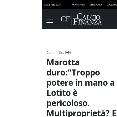
Sab, 8 Ago 2026
HOMEPAGE
CHI SIAMO
COLLABO
Dom, 14 Set 2014
Finanza
Marotta
Governance
duro:"Troppo
Media
potere in mano a
Stadi
Lotito è
Marketing
pericoloso.
Sport e Finanza
Multiproprietà? E
SportNEXT