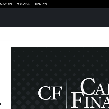
RA CON NOI
CF ACADEMY
PUBBLICITÀ
'