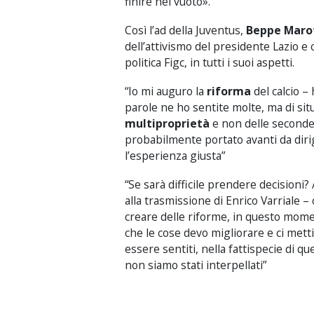
finire nel vuoto».
Così l’ad della Juventus,
Beppe Maro
dell’attivismo del presidente Lazio e 
politica Figc, in tutti i suoi aspetti.
“Io mi auguro la
riforma
del calcio –
parole ne ho sentite molte, ma di sit
multiproprietà
e non delle seconde
probabilmente portato avanti da dir
l’esperienza giusta”
“Se sarà difficile prendere decisioni
alla trasmissione di Enrico Varriale 
creare delle riforme, in questo momen
che le cose devo migliorare e ci met
essere sentiti, nella fattispecie di 
non siamo stati interpellati”